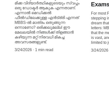
മിക്ക വിദ്യാർത്ഥികളുടെയും സ്വപ്നം
Exam
ഒരു ഡോക്ടർ ആകുക എന്നതാണ്.
എന്നാൽ മെഡിക്കൽ
For most P
ഫീൽഡിലേക്കുള്ള എൻട്ര്രി എന്നത്
stepping in
MBBS-ൽ മാത്രം ഒതുങ്ങുന്ന
dream that
ഒന്നാണോ? ഒരിക്കലുമല്ല! ഈ
letters: M
മേഖലയിൽ നിങ്ങൾക്ക് തിളങ്ങാൻ
that the m
കഴിയുന്ന മറ്റ് നിരവധി മികച്ച
is vast, a
അവസരങ്ങളുണ്ട്.
limited to
3/24/2026
1 min read
3/24/2026
COURSES
JEE