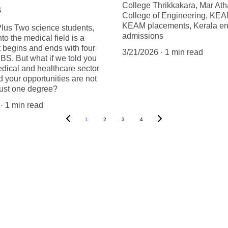
College Thrikkakara, Mar At
s
College of Engineering, KEAM
KEAM placements, Kerala en
lus Two science students,
admissions
to the medical field is a
 begins and ends with four
3/21/2026
1 min read
BBS. But what if we told you
edical and healthcare sector
nd your opportunities are not
 just one degree?
1 min read
1
2
3
4
Quick Links
CONTACT
App Link
+91-9656676695, +9